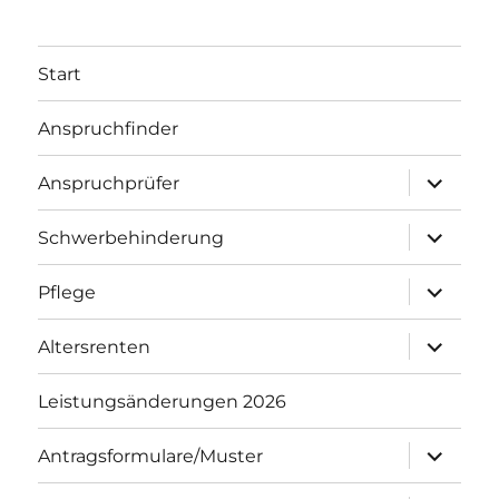
Start
Anspruchfinder
Untermenü
Anspruchprüfer
öffnen
Untermenü
Schwerbehinderung
öffnen
Untermenü
Pflege
öffnen
Untermenü
Altersrenten
öffnen
Leistungsänderungen 2026
Untermenü
Antragsformulare/Muster
öffnen