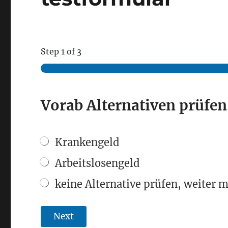
Step
1
of 3
R
Vorab Alternativen prüfen
e
g
e
l
Krankengeld
a
l
Arbeitslosengeld
t
keine Alternative prüfen, weiter
e
r
s
Next
g