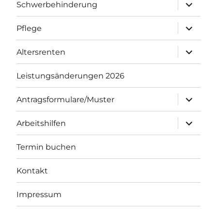
Untermenü
Schwerbehinderung
öffnen
Untermenü
Pflege
öffnen
Untermenü
Altersrenten
öffnen
Leistungsänderungen 2026
Untermenü
Antragsformulare/Muster
öffnen
Untermenü
Arbeitshilfen
öffnen
Termin buchen
Kontakt
Impressum